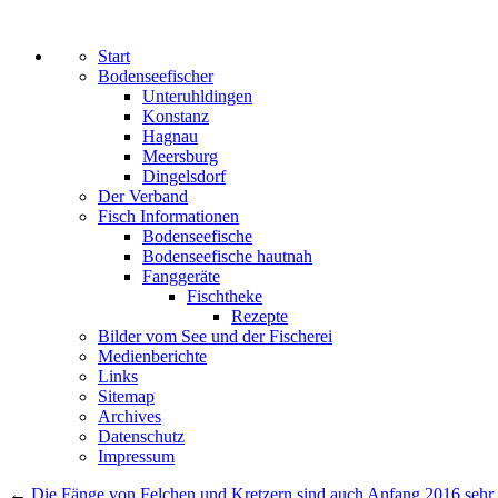
Start
Bodenseefischer
Unteruhldingen
Konstanz
Hagnau
Meersburg
Dingelsdorf
Der Verband
Fisch Informationen
Bodenseefische
Bodenseefische hautnah
Fanggeräte
Fischtheke
Rezepte
Bilder vom See und der Fischerei
Medienberichte
Links
Sitemap
Archives
Datenschutz
Impressum
←
Die Fänge von Felchen und Kretzern sind auch Anfang 2016 sehr 