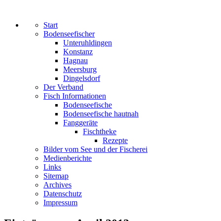
Start
Bodenseefischer
Unteruhldingen
Konstanz
Hagnau
Meersburg
Dingelsdorf
Der Verband
Fisch Informationen
Bodenseefische
Bodenseefische hautnah
Fanggeräte
Fischtheke
Rezepte
Bilder vom See und der Fischerei
Medienberichte
Links
Sitemap
Archives
Datenschutz
Impressum