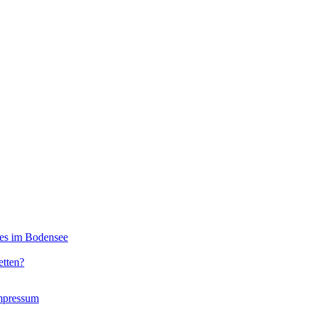
 es im Bodensee
etten?
mpressum